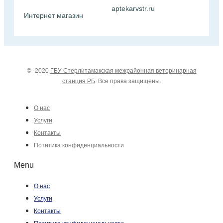
aptekarvstr.ru
Интернет магазин
© -2020
ГБУ Стерлитамакская межрайонная ветеринарная
станция РБ
. Все права защищены.
О нас
Услуги
Контакты
Потитика конфиденциальности
Menu
О нас
Услуги
Контакты