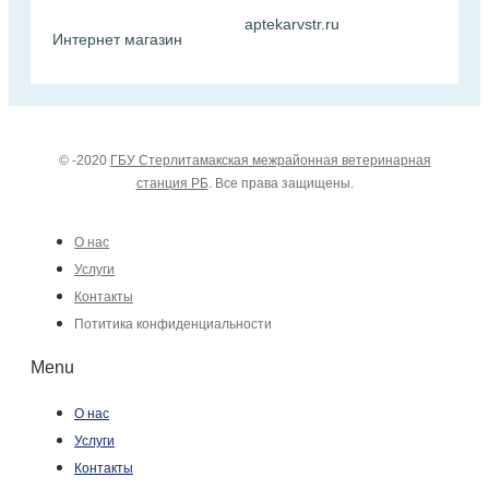
aptekarvstr.ru
Интернет магазин
© -2020
ГБУ Стерлитамакская межрайонная ветеринарная
станция РБ
. Все права защищены.
О нас
Услуги
Контакты
Потитика конфиденциальности
Menu
О нас
Услуги
Контакты