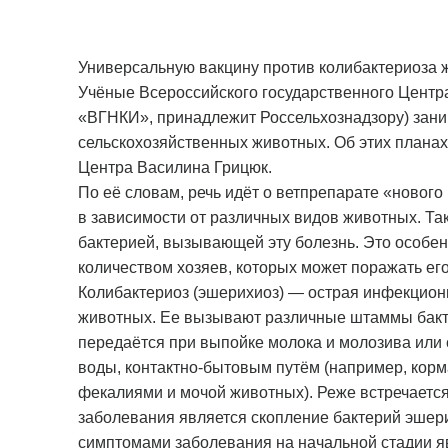
Универсальную вакцину против колибактериоза 
Учёные Всероссийского государственного Центра
«ВГНКИ», принадлежит Россельхознадзору) зани
сельскохозяйственных животных. Об этих планах
Центра Василина Грицюк.
По её словам, речь идёт о ветпрепарате «нового
в зависимости от различных видов животных. Т
бактерией, вызывающей эту болезнь. Это особе
количеством хозяев, которых может поражать его
Колибактериоз (эшерихиоз) — острая инфекцион
животных. Ее вызывают различные штаммы бактер
передаётся при выпойке молока и молозива или 
воды, контактно-бытовым путём (например, корм
фекалиями и мочой животных). Реже встречаетс
заболевания является скопление бактерий эшери
симптомами заболевания на начальной стадии я