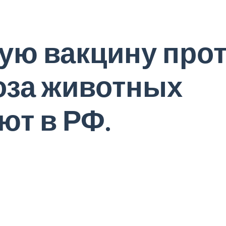
ую вакцину про
оза животных
ют в РФ.