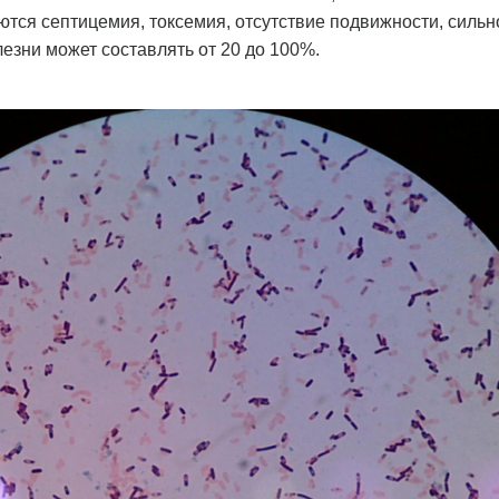
тся септицемия, токсемия, отсутствие подвижности, сильн
лезни может составлять от 20 до 100%.