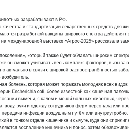
животных разрабатывают в РФ.
 качества и стандартизации лекарственных средств для ж
маются разработкой вакцины широкого спектра действия п
 на международной выставке «Агрос-2025» рассказала зам
 поколения», который также будет обладать широким спект
акже он сможет учитывать весь комплекс факторов, вызыва
нно актуально в связи с широкой распространённостью заб
 возбудитель.
ная болезнь, которая может поражать молодняк всех видов
ии Escherichia coli, более известной как кишечная палочк
сосании вымени, с калом и мочой больных животных, чере
а, воду, руки и одежду сотрудников ферм персонала или пр
я передача инфекции воздушным путём или внутриутробно
хий в тонком отделе кишечника и сычуге, куда они «прили
вляются воспаление кишечника и понос, затем обезвожива