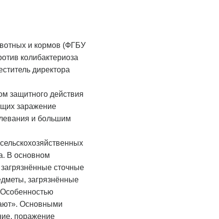
ивотных и кормов (ФГБУ
ротив колибактериоза
еститель директора
ром защитного действия
ющих заражение
олевания и большим
 сельскохозяйственных
а. В основном
з загрязнённые сточные
едметы, загрязнённые
. Особенностью
пают». Основными
ние, поражение