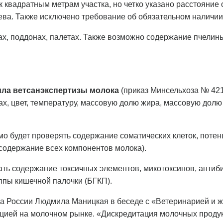
 квадратным метрам участка, но четко указано расстояние
шева. Также исключено требование об обязательном наличии
ках, поддонах, палетах. Также возможно содержание пчелин
ла ветсанэкспертизы молока
(приказ Минсельхоза № 421
ах, цвет, температуру, массовую долю жира, массовую долю 
мо будет проверять содержание соматических клеток, поте
содержание всех компонентов молока).
ать содержание токсичных элементов, микотоксинов, антиби
ппы кишечной палочки (БГКП).
а России Людмила Маницкая в беседе с «Ветеринарией и ж
цией на молочном рынке. «Дискредитация молочных проду