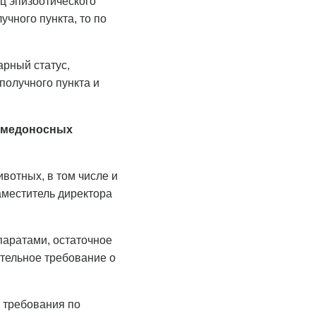
иц эпизоотического
учного пункта, то по
рный статус,
получного пункта и
 медоносных
вотных, в том числе и
аместитель директора
паратами, остаточное
ательное требование о
 требования по