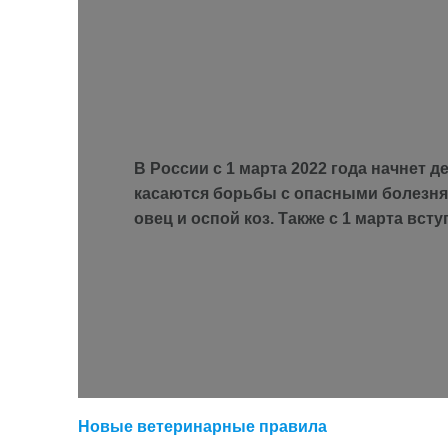
В России с 1 марта 2022 года начнет
касаются борьбы с опасными болезням
овец и оспой коз. Также с 1 марта вс
Новые ветеринарные правила