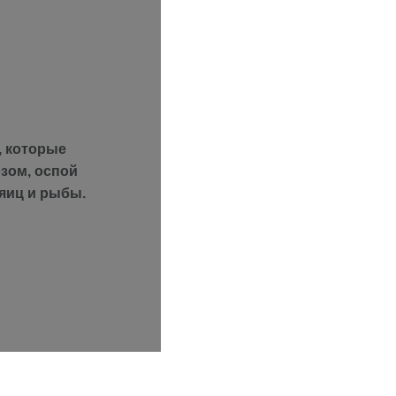
, которые
зом, оспой
 яиц и рыбы.