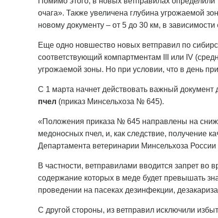
Помимо этого, в новых ветправилах определили т
очага». Также увеличена глубина угрожаемой зон
новому документу – от 5 до 30 км, в зависимости
Еще одно новшество новых ветправил по сибирс
соответствующий компартментам III или IV (сред
угрожаемой зоны. Но при условии, что в день п
С 1 марта начнет действовать важный документ 
пчел
(приказ Минсельхоза № 645).
«Положения приказа № 645 направлены на сниже
медоносных пчел, и, как следствие, получение 
Департамента ветеринарии Минсельхоза России
В частности, ветправилами вводится запрет во 
содержание которых в меде будет превышать зна
проведении на пасеках дезинфекции, дезакаризац
С другой стороны, из ветправил исключили изб