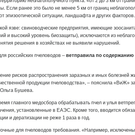
ерриторию неблагополучного пункта: «от 2 до 3 км от гран
ы. Если ранее это было не менее 5 км от границ неблагопол
 от эпизоотической ситуации, ландшафта и других факторов.
кой язве: свиноводческие предприятия, имеющие зоосанита
ний и высокий уровень биозащиты), исключаются из неблаго
ринятия решения в хозяйствах не выявили нарушений.
для российских пчеловодов –
ветправила по содержанию
ние рисков распространения заразных и иных болезней жи
качественной продукции пчеловодства», – пояснила «ВиЖ» з
 Ольга Бушева.
время главного медосбора обрабатывать пчел и улья ветпре
чения, установленные в ЕАЭС. Кроме того, вводится обяз
ии и дератизации не реже 1 раза в год.
ыточные для пчеловодов требования. «Например, исключены