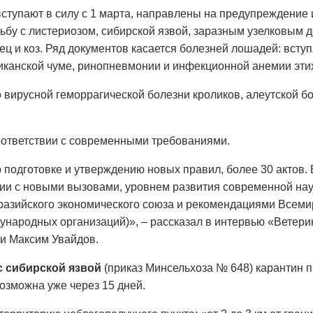
ступают в силу с 1 марта, направлены на предупреждение 
рьбу с листериозом, сибирской язвой, заразным узелковым 
овец и коз. Ряд документов касается болезней лошадей: всту
риканской чуме, ринопневмонии и инфекционной анемии эти
 вирусной геморрагической болезни кроликов, алеутской бо
оответствии с современными требованиями.
 подготовке и утверждению новых правил, более 30 актов. 
твии с новыми вызовами, уровнем развития современной на
зийского экономического союза и рекомендациями Всеми
ународных организаций)», – рассказал в интервью «Ветери
ии Максим Увайдов.
 сибирской язвой
(приказ Минсельхоза № 648) карантин п
озможна уже через 15 дней.