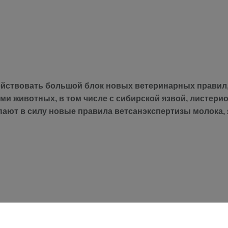
 действовать большой блок новых ветеринарных правил
и животных, в том числе с сибирской язвой, листерио
тупают в силу новые правила ветсанэкспертизы молока,