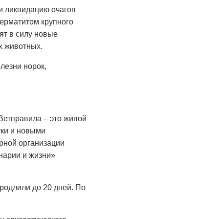
и ликвидацию очагов
дерматитом крупного
пят в силу новые
х животных.
лезни норок,
Ветправила – это живой
уки и новыми
рной организации
нарии и жизни»
родлили до 20 дней. По