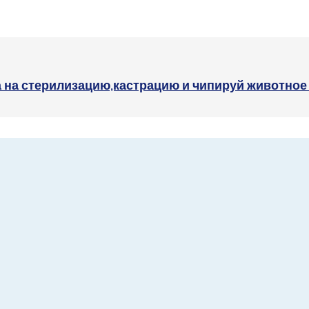
а на стерилизацию,кастрацию и чипируй животн