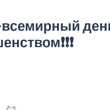
-всемирный ден
енством❗❗❗